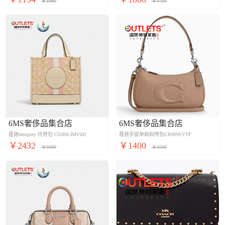
￥1990
￥4700
6MS奢侈品集合店
6MS奢侈品集合店
蔻驰dempsey 托特包 CG096 IMV6D
蔻驰手提单肩斜挎包CR099SVTP
￥2432
￥1400
￥6080
￥3500