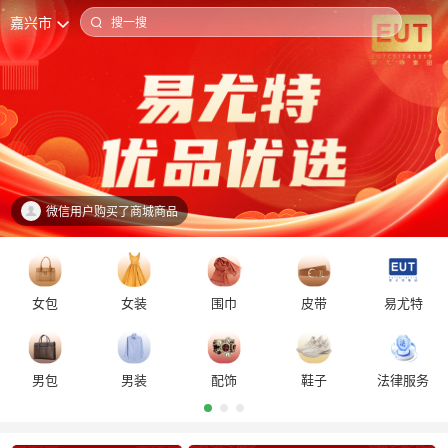
嘉兴市
搜一搜
微信用户购买了商城商品
女包
女装
围巾
皮带
易尤特
男包
男装
配饰
鞋子
法律服务