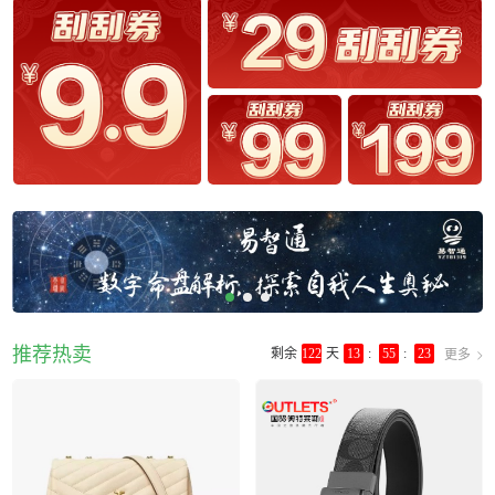
推荐热卖
剩余
122
天
13
:
55
:
23
更多