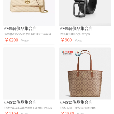
6MS奢侈品集合店
6MS奢侈品集合店
汤丽柏奇90452-122羊皮革绗缝女士两用肩背包
蔻驰男士腰带CQ016CQBK
￥6200
￥960
￥6200
￥1600
6MS奢侈品集合店
6MS奢侈品集合店
蔻驰经典印花单肩手提腋下笔筒包CP475 SVWQ3
蔻驰city33 托特包36658 IMBDX
￥1194
￥1880