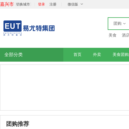
嘉兴市
[
]
|
|
切换城市
登录
注册
微信版
团购
美食
酒
全部分类
首页
外卖
美食团购
团购推荐