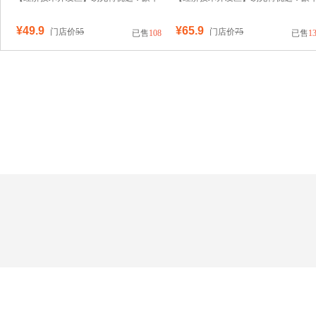
特仑苏纯牛奶250mlx12盒整箱
特仑苏有机纯牛奶250mlx10盒儿童学
¥49.9
¥65.9
门店价
55
门店价
75
已售
108
已售
1
老人3.8g蛋白质纯牛奶梦幻盖/箱