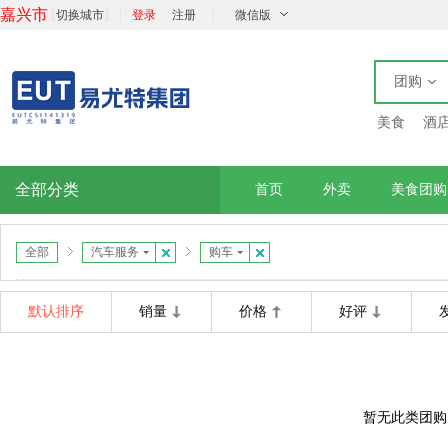
嘉兴市
[
]
|
|
切换城市
登录
注册
微信版
团购
美食
酒
全部分类
首页
外卖
美食团购
全部
汽车服务
购车
默认排序
销量
价格
好评
暂无此类团购