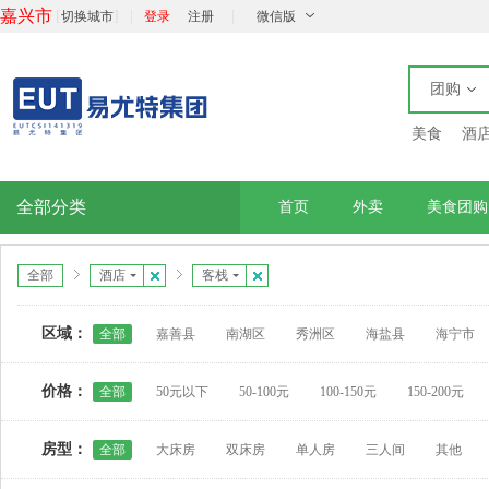
嘉兴市
[
]
|
|
切换城市
登录
注册
微信版
团购
美食
酒
全部分类
首页
外卖
美食团购
全部
酒店
客栈
区域：
全部
嘉善县
南湖区
秀洲区
海盐县
海宁市
价格：
全部
50元以下
50-100元
100-150元
150-200元
房型：
全部
大床房
双床房
单人房
三人间
其他