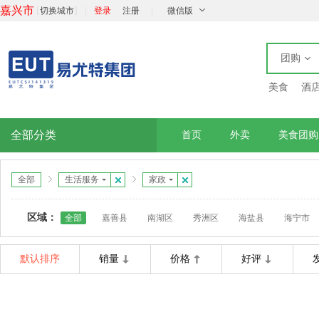
嘉兴市
[
]
|
|
切换城市
登录
注册
微信版
团购
美食
酒
全部分类
首页
外卖
美食团购
全部
生活服务
家政
区域：
全部
嘉善县
南湖区
秀洲区
海盐县
海宁市
默认排序
销量
价格
好评