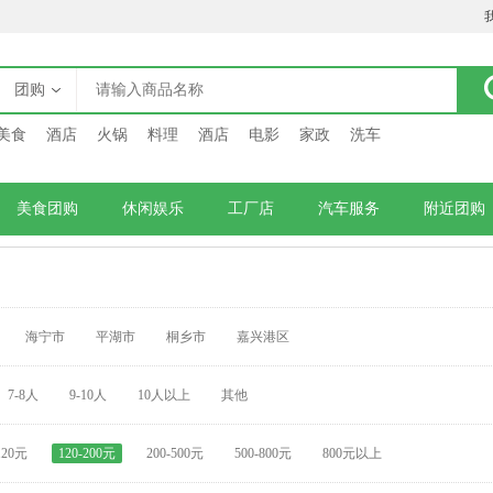
团购
美食
酒店
火锅
料理
酒店
电影
家政
洗车
美食团购
休闲娱乐
工厂店
汽车服务
附近团购
海宁市
平湖市
桐乡市
嘉兴港区
7-8人
9-10人
10人以上
其他
120元
120-200元
200-500元
500-800元
800元以上