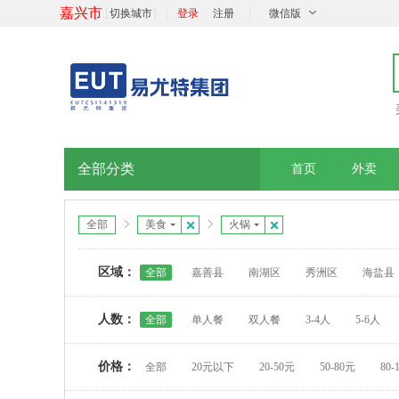
嘉兴市
[
]
|
|
切换城市
登录
注册
微信版
全部分类
首页
外卖
全部
美食
火锅
区域：
全部
嘉善县
南湖区
秀洲区
海盐县
人数：
全部
单人餐
双人餐
3-4人
5-6人
价格：
全部
20元以下
20-50元
50-80元
80-