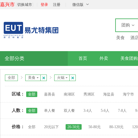
嘉兴市
[
]
|
|
切换城市
登录
注册
微信版
团购
美食
酒
全部分类
首页
外卖
美食团购
全部
美食
火锅
区域：
全部
嘉善县
南湖区
秀洲区
海盐县
海宁市
人数：
全部
单人餐
双人餐
3-4人
5-6人
7-8人
9
价格：
全部
20元以下
20-50元
50-80元
80-120元
12