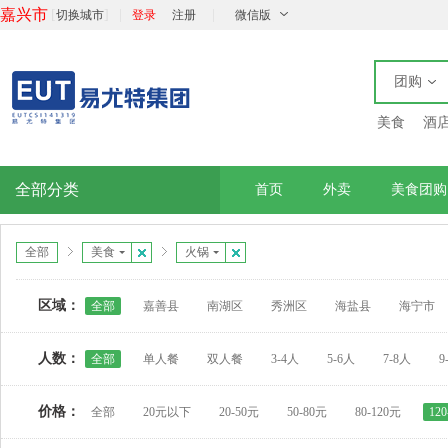
嘉兴市
[
]
|
|
切换城市
登录
注册
微信版
团购
美食
酒
全部分类
首页
外卖
美食团购
全部
美食
火锅
区域：
全部
嘉善县
南湖区
秀洲区
海盐县
海宁市
人数：
全部
单人餐
双人餐
3-4人
5-6人
7-8人
9
价格：
全部
20元以下
20-50元
50-80元
80-120元
12