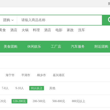
团购
美食
酒店
火锅
料理
酒店
电影
家政
洗车
美食团购
休闲娱乐
工厂店
汽车服务
附近团购
海宁市
平湖市
桐乡市
嘉兴港区
7-8人
9-10人
10人以上
其他
120元
120-200元
200-500元
500-800元
800元以上