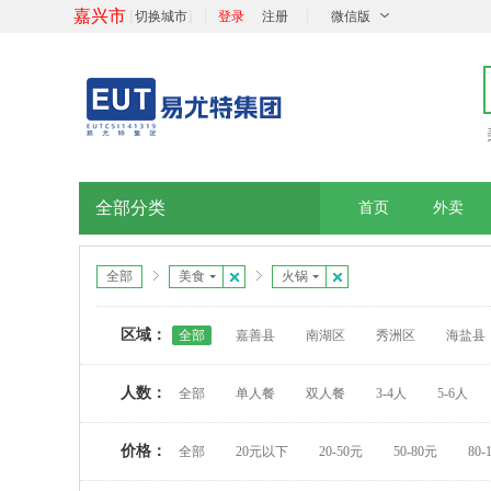
嘉兴市
[
]
|
|
切换城市
登录
注册
微信版
全部分类
首页
外卖
全部
美食
火锅
区域：
全部
嘉善县
南湖区
秀洲区
海盐县
人数：
全部
单人餐
双人餐
3-4人
5-6人
价格：
全部
20元以下
20-50元
50-80元
80-