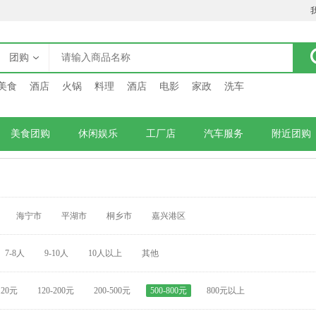
团购
美食
酒店
火锅
料理
酒店
电影
家政
洗车
美食团购
休闲娱乐
工厂店
汽车服务
附近团购
海宁市
平湖市
桐乡市
嘉兴港区
7-8人
9-10人
10人以上
其他
120元
120-200元
200-500元
500-800元
800元以上