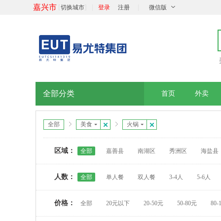
嘉兴市
[
]
|
|
切换城市
登录
注册
微信版
全部分类
首页
外卖
全部
美食
火锅
区域：
全部
嘉善县
南湖区
秀洲区
海盐县
人数：
全部
单人餐
双人餐
3-4人
5-6人
价格：
全部
20元以下
20-50元
50-80元
80-