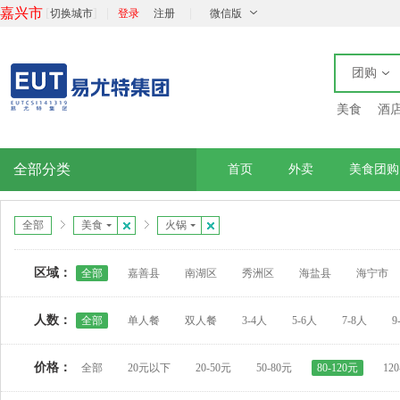
嘉兴市
[
]
|
|
切换城市
登录
注册
微信版
团购
美食
酒
全部分类
首页
外卖
美食团购
全部
美食
火锅
区域：
全部
嘉善县
南湖区
秀洲区
海盐县
海宁市
人数：
全部
单人餐
双人餐
3-4人
5-6人
7-8人
9
价格：
全部
20元以下
20-50元
50-80元
80-120元
12