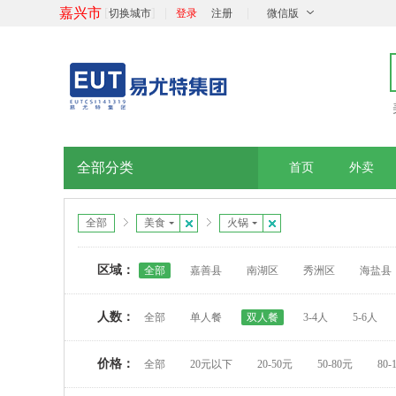
嘉兴市
[
]
|
|
切换城市
登录
注册
微信版
全部分类
首页
外卖
全部
美食
火锅
区域：
全部
嘉善县
南湖区
秀洲区
海盐县
人数：
全部
单人餐
双人餐
3-4人
5-6人
价格：
全部
20元以下
20-50元
50-80元
80-