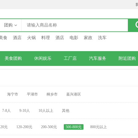
团购
美食
酒店
火锅
料理
酒店
电影
家政
洗车
美食团购
休闲娱乐
工厂店
汽车服务
附近团购
海宁市
平湖市
桐乡市
嘉兴港区
7-8人
9-10人
10人以上
其他
120元
120-200元
200-500元
500-800元
800元以上