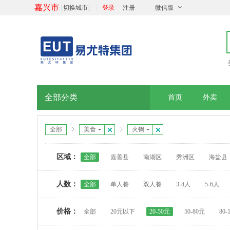
嘉兴市
[
]
|
|
切换城市
登录
注册
微信版
全部分类
首页
外卖
全部
美食
火锅
区域：
全部
嘉善县
南湖区
秀洲区
海盐县
人数：
全部
单人餐
双人餐
3-4人
5-6人
价格：
全部
20元以下
20-50元
50-80元
80-