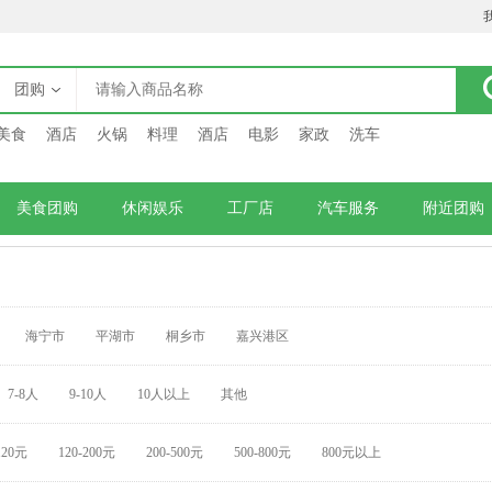
团购
美食
酒店
火锅
料理
酒店
电影
家政
洗车
美食团购
休闲娱乐
工厂店
汽车服务
附近团购
海宁市
平湖市
桐乡市
嘉兴港区
7-8人
9-10人
10人以上
其他
120元
120-200元
200-500元
500-800元
800元以上