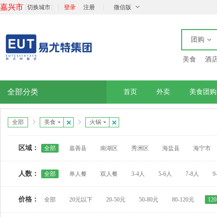
嘉兴市
[
]
|
|
切换城市
登录
注册
微信版
团购
美食
酒
全部分类
首页
外卖
美食团购
全部
美食
火锅
区域：
全部
嘉善县
南湖区
秀洲区
海盐县
海宁市
人数：
全部
单人餐
双人餐
3-4人
5-6人
7-8人
9
价格：
全部
20元以下
20-50元
50-80元
80-120元
12