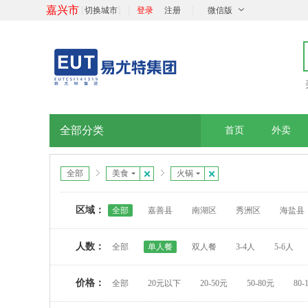
嘉兴市
[
]
|
|
切换城市
登录
注册
微信版
全部分类
首页
外卖
全部
美食
火锅
区域：
全部
嘉善县
南湖区
秀洲区
海盐县
人数：
全部
单人餐
双人餐
3-4人
5-6人
价格：
全部
20元以下
20-50元
50-80元
80-