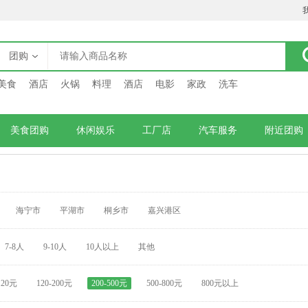
团购
美食
酒店
火锅
料理
酒店
电影
家政
洗车
美食团购
休闲娱乐
工厂店
汽车服务
附近团购
海宁市
平湖市
桐乡市
嘉兴港区
7-8人
9-10人
10人以上
其他
120元
120-200元
200-500元
500-800元
800元以上