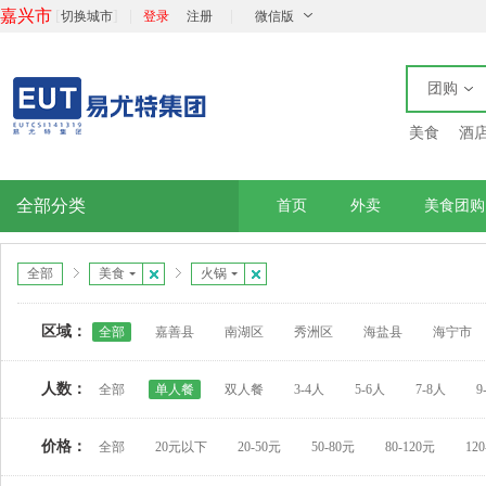
嘉兴市
[
]
|
|
切换城市
登录
注册
微信版
团购
美食
酒
全部分类
首页
外卖
美食团购
全部
美食
火锅
区域：
全部
嘉善县
南湖区
秀洲区
海盐县
海宁市
人数：
全部
单人餐
双人餐
3-4人
5-6人
7-8人
9
价格：
全部
20元以下
20-50元
50-80元
80-120元
12