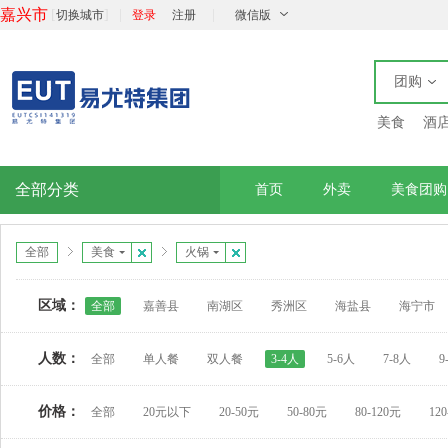
嘉兴市
[
]
|
|
切换城市
登录
注册
微信版
团购
美食
酒
全部分类
首页
外卖
美食团购
全部
美食
火锅
区域：
全部
嘉善县
南湖区
秀洲区
海盐县
海宁市
人数：
全部
单人餐
双人餐
3-4人
5-6人
7-8人
9
价格：
全部
20元以下
20-50元
50-80元
80-120元
12