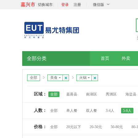
嘉兴市
[
]
|
|
切换城市
登录
注册
微信版
全部分类
首页
外卖
全部
美食
火锅
区域：
全部
嘉善县
南湖区
秀洲区
海盐县
人数：
全部
单人餐
双人餐
3-4人
5-6人
价格：
全部
20元以下
20-50元
50-80元
80-