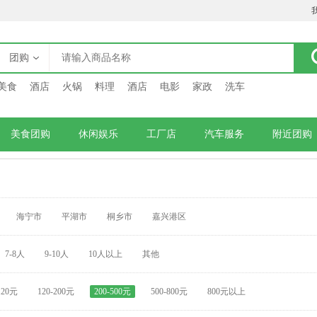
团购
美食
酒店
火锅
料理
酒店
电影
家政
洗车
美食团购
休闲娱乐
工厂店
汽车服务
附近团购
海宁市
平湖市
桐乡市
嘉兴港区
7-8人
9-10人
10人以上
其他
120元
120-200元
200-500元
500-800元
800元以上