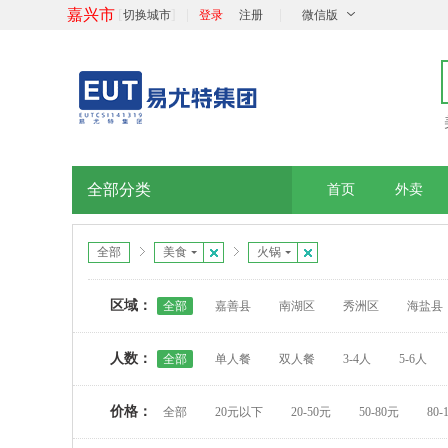
嘉兴市
[
]
|
|
切换城市
登录
注册
微信版
全部分类
首页
外卖
全部
美食
火锅
区域：
全部
嘉善县
南湖区
秀洲区
海盐县
人数：
全部
单人餐
双人餐
3-4人
5-6人
价格：
全部
20元以下
20-50元
50-80元
80-