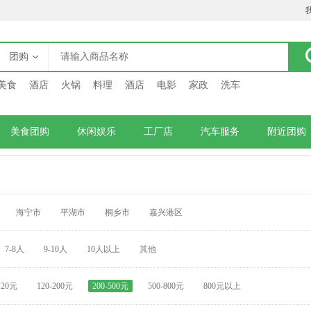
团购
美食
酒店
火锅
料理
酒店
电影
家政
洗车
美食团购
休闲娱乐
工厂店
汽车服务
附近团购
海宁市
平湖市
桐乡市
嘉兴港区
7-8人
9-10人
10人以上
其他
120元
120-200元
200-500元
500-800元
800元以上