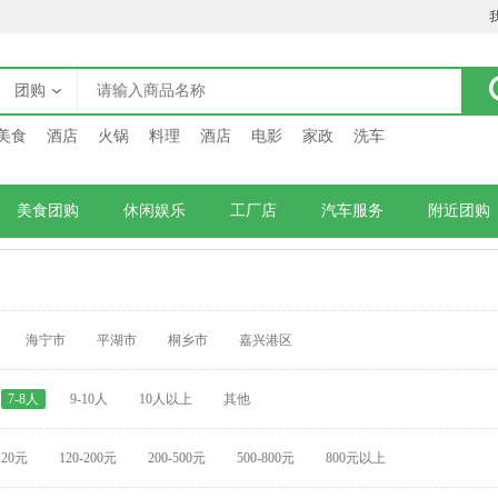
团购
美食
酒店
火锅
料理
酒店
电影
家政
洗车
美食团购
休闲娱乐
工厂店
汽车服务
附近团购
海宁市
平湖市
桐乡市
嘉兴港区
7-8人
9-10人
10人以上
其他
120元
120-200元
200-500元
500-800元
800元以上