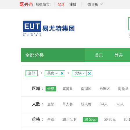
嘉兴市
[
]
|
|
切换城市
登录
注册
微信版
全部分类
首页
外卖
全部
美食
火锅
区域：
全部
嘉善县
南湖区
秀洲区
海盐县
人数：
全部
单人餐
双人餐
3-4人
5-6人
价格：
全部
20元以下
20-50元
50-80元
80-