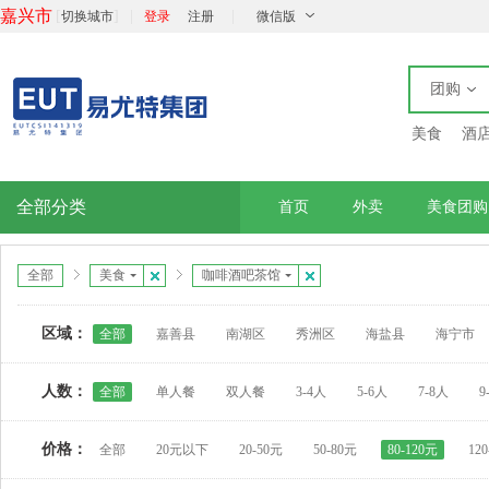
嘉兴市
[
]
|
|
切换城市
登录
注册
微信版
团购
美食
酒
全部分类
首页
外卖
美食团购
全部
美食
咖啡酒吧茶馆
区域：
全部
嘉善县
南湖区
秀洲区
海盐县
海宁市
人数：
全部
单人餐
双人餐
3-4人
5-6人
7-8人
9
价格：
全部
20元以下
20-50元
50-80元
80-120元
12