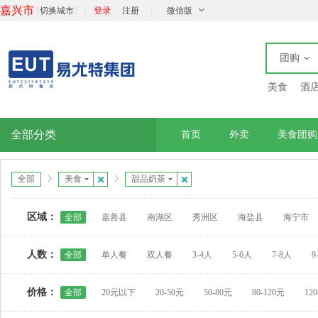
嘉兴市
[
]
|
|
切换城市
登录
注册
微信版
团购
美食
酒
全部分类
首页
外卖
美食团购
全部
美食
甜品奶茶
区域：
全部
嘉善县
南湖区
秀洲区
海盐县
海宁市
人数：
全部
单人餐
双人餐
3-4人
5-6人
7-8人
9
价格：
全部
20元以下
20-50元
50-80元
80-120元
12