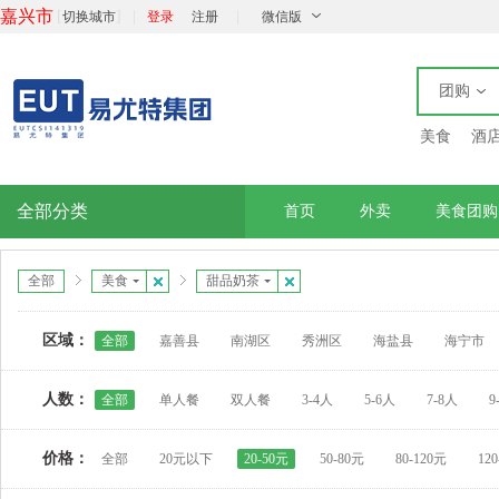
嘉兴市
[
]
|
|
切换城市
登录
注册
微信版
团购
美食
酒
全部分类
首页
外卖
美食团购
全部
美食
甜品奶茶
区域：
全部
嘉善县
南湖区
秀洲区
海盐县
海宁市
人数：
全部
单人餐
双人餐
3-4人
5-6人
7-8人
9
价格：
全部
20元以下
20-50元
50-80元
80-120元
12