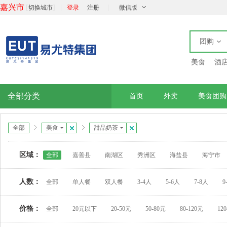
嘉兴市
[
]
|
|
切换城市
登录
注册
微信版
团购
美食
酒
全部分类
首页
外卖
美食团购
全部
美食
甜品奶茶
区域：
全部
嘉善县
南湖区
秀洲区
海盐县
海宁市
人数：
全部
单人餐
双人餐
3-4人
5-6人
7-8人
9
价格：
全部
20元以下
20-50元
50-80元
80-120元
12