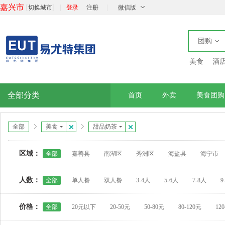
嘉兴市
[
]
|
|
切换城市
登录
注册
微信版
团购
美食
酒
全部分类
首页
外卖
美食团购
全部
美食
甜品奶茶
区域：
全部
嘉善县
南湖区
秀洲区
海盐县
海宁市
人数：
全部
单人餐
双人餐
3-4人
5-6人
7-8人
9
价格：
全部
20元以下
20-50元
50-80元
80-120元
12