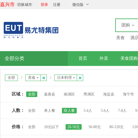
嘉兴市
[
]
|
|
切换城市
登录
注册
微信版
团购
美食
酒
全部分类
首页
外卖
美食团购
全部
美食
日本料理
区域：
全部
嘉善县
南湖区
秀洲区
海盐县
海宁市
人数：
全部
单人餐
双人餐
3-4人
5-6人
7-8人
9
价格：
全部
20元以下
20-50元
50-80元
80-120元
12