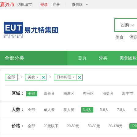
嘉兴市
[
]
|
|
切换城市
登录
注册
微信版
团购
美食
酒
全部分类
首页
外卖
美食团购
全部
美食
日本料理
区域：
全部
嘉善县
南湖区
秀洲区
海盐县
海宁市
人数：
全部
单人餐
双人餐
3-4人
5-6人
7-8人
9
价格：
全部
20元以下
20-50元
50-80元
80-120元
12