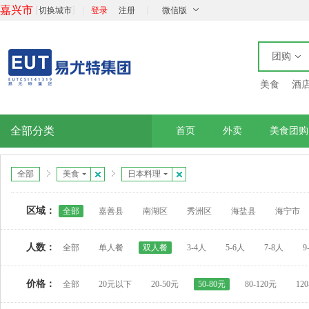
嘉兴市
[
]
|
|
切换城市
登录
注册
微信版
团购
美食
酒
全部分类
首页
外卖
美食团购
全部
美食
日本料理
区域：
全部
嘉善县
南湖区
秀洲区
海盐县
海宁市
人数：
全部
单人餐
双人餐
3-4人
5-6人
7-8人
9
价格：
全部
20元以下
20-50元
50-80元
80-120元
12