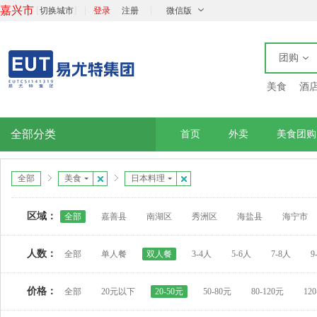
嘉兴市
[
]
|
|
切换城市
登录
注册
微信版
团购
美食
酒
全部分类
首页
外卖
美食团购
全部
美食
日本料理
区域：
全部
嘉善县
南湖区
秀洲区
海盐县
海宁市
人数：
全部
单人餐
双人餐
3-4人
5-6人
7-8人
9
价格：
全部
20元以下
20-50元
50-80元
80-120元
12