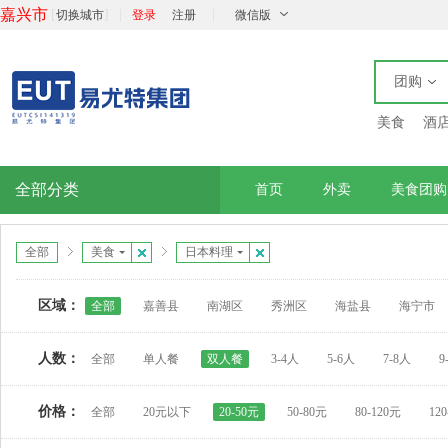
嘉兴市
[
]
|
|
切换城市
登录
注册
微信版
团购
美食
酒
全部分类
首页
外卖
美食团购
全部
美食
日本料理
区域：
全部
嘉善县
南湖区
秀洲区
海盐县
海宁市
人数：
全部
单人餐
双人餐
3-4人
5-6人
7-8人
9
价格：
全部
20元以下
20-50元
50-80元
80-120元
12