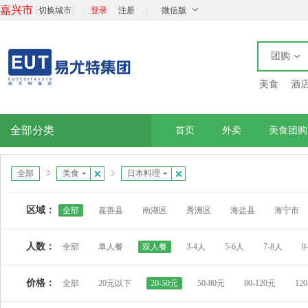
嘉兴市
[
]
|
|
切换城市
登录
注册
微信版
团购
美食
酒
全部分类
首页
外卖
美食团购
全部
美食
日本料理
区域：
全部
嘉善县
南湖区
秀洲区
海盐县
海宁市
人数：
全部
单人餐
双人餐
3-4人
5-6人
7-8人
9
价格：
全部
20元以下
20-50元
50-80元
80-120元
12