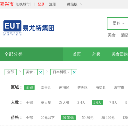
嘉兴市
[
]
|
|
切换城市
登录
注册
微信版
团购
美食
酒
全部分类
首页
外卖
美食团购
全部
美食
日本料理
区域：
全部
嘉善县
南湖区
秀洲区
海盐县
海宁市
人数：
全部
单人餐
双人餐
3-4人
5-6人
7-8人
9
价格：
全部
20元以下
20-50元
50-80元
80-120元
12