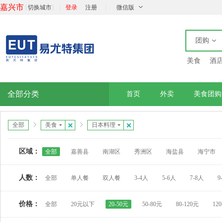
嘉兴市
[
]
|
|
切换城市
登录
注册
微信版
团购
美食
酒
全部分类
首页
外卖
美食团购
全部
美食
日本料理
区域：
全部
嘉善县
南湖区
秀洲区
海盐县
海宁市
人数：
全部
单人餐
双人餐
3-4人
5-6人
7-8人
9
价格：
全部
20元以下
20-50元
50-80元
80-120元
12