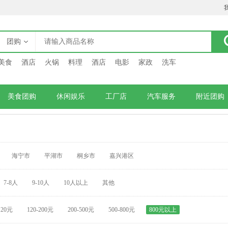
团购
美食
酒店
火锅
料理
酒店
电影
家政
洗车
美食团购
休闲娱乐
工厂店
汽车服务
附近团购
海宁市
平湖市
桐乡市
嘉兴港区
7-8人
9-10人
10人以上
其他
120元
120-200元
200-500元
500-800元
800元以上