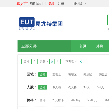
嘉兴市
[
]
|
|
切换城市
登录
注册
微信版
全部分类
首页
外卖
全部
美食
日本料理
区域：
全部
嘉善县
南湖区
秀洲区
海盐县
人数：
全部
单人餐
双人餐
3-4人
5-6人
价格：
全部
20元以下
20-50元
50-80元
80-