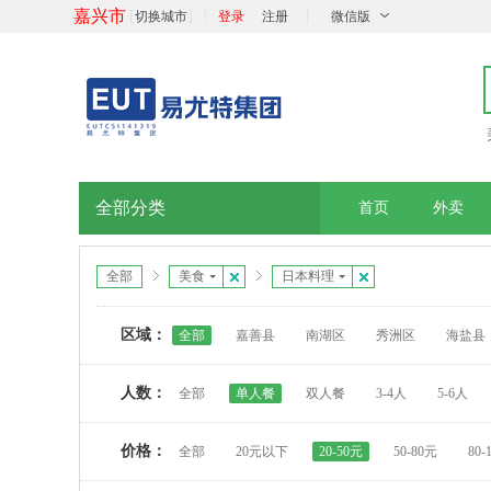
嘉兴市
[
]
|
|
切换城市
登录
注册
微信版
全部分类
首页
外卖
全部
美食
日本料理
区域：
全部
嘉善县
南湖区
秀洲区
海盐县
人数：
全部
单人餐
双人餐
3-4人
5-6人
价格：
全部
20元以下
20-50元
50-80元
80-