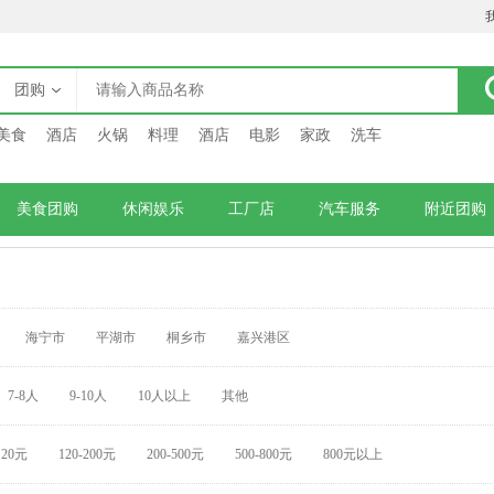
团购
美食
酒店
火锅
料理
酒店
电影
家政
洗车
美食团购
休闲娱乐
工厂店
汽车服务
附近团购
海宁市
平湖市
桐乡市
嘉兴港区
7-8人
9-10人
10人以上
其他
120元
120-200元
200-500元
500-800元
800元以上