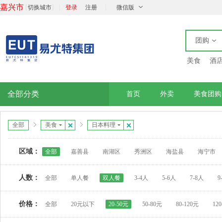
嘉兴市
[
]
|
|
切换城市
登录
注册
微信版
团购
美食
酒
全部分类
首页
外卖
美食团购
全部
美食
日本料理
区域：
全部
嘉善县
南湖区
秀洲区
海盐县
海宁市
人数：
全部
单人餐
双人餐
3-4人
5-6人
7-8人
9
价格：
全部
20元以下
20-50元
50-80元
80-120元
12