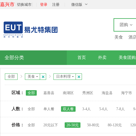
嘉兴市
[
]
|
|
切换城市
登录
注册
微信版
团购
美食
酒
全部分类
首页
外卖
美食团购
全部
美食
日本料理
区域：
全部
嘉善县
南湖区
秀洲区
海盐县
海宁市
人数：
全部
单人餐
双人餐
3-4人
5-6人
7-8人
9
价格：
全部
20元以下
20-50元
50-80元
80-120元
12