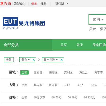
嘉兴市
[
]
|
|
切换城市
登录
注册
微信版
团购
美食
酒
全部分类
首页
外卖
美食团购
全部
美食
日本料理
区域：
全部
嘉善县
南湖区
秀洲区
海盐县
海宁市
人数：
全部
单人餐
双人餐
3-4人
5-6人
7-8人
9
价格：
全部
20元以下
20-50元
50-80元
80-120元
12