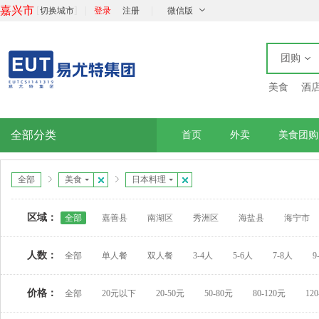
嘉兴市
[
]
|
|
切换城市
登录
注册
微信版
团购
美食
酒
全部分类
首页
外卖
美食团购
全部
美食
日本料理
区域：
全部
嘉善县
南湖区
秀洲区
海盐县
海宁市
人数：
全部
单人餐
双人餐
3-4人
5-6人
7-8人
9
价格：
全部
20元以下
20-50元
50-80元
80-120元
12