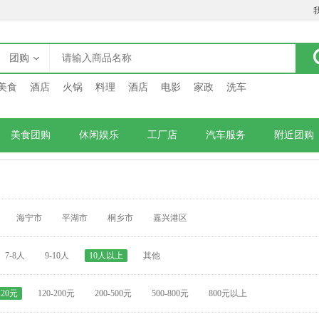
团购
美食
酒店
火锅
料理
酒店
电影
家政
洗车
美食团购
休闲娱乐
工厂店
汽车服务
附近团购
海宁市
平湖市
桐乡市
嘉兴港区
7-8人
9-10人
10人以上
其他
120元
120-200元
200-500元
500-800元
800元以上