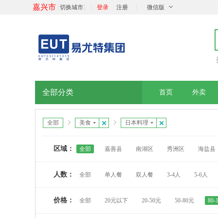
嘉兴市
[
]
|
|
切换城市
登录
注册
微信版
全部分类
首页
外卖
全部
美食
日本料理
区域：
全部
嘉善县
南湖区
秀洲区
海盐县
人数：
全部
单人餐
双人餐
3-4人
5-6人
价格：
全部
20元以下
20-50元
50-80元
80-