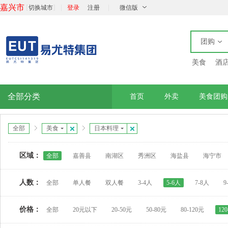
嘉兴市
[
]
|
|
切换城市
登录
注册
微信版
团购
美食
酒
全部分类
首页
外卖
美食团购
全部
美食
日本料理
区域：
全部
嘉善县
南湖区
秀洲区
海盐县
海宁市
人数：
全部
单人餐
双人餐
3-4人
5-6人
7-8人
9
价格：
全部
20元以下
20-50元
50-80元
80-120元
12