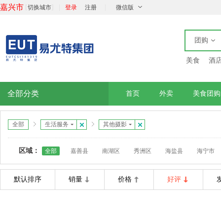
嘉兴市
[
]
|
|
切换城市
登录
注册
微信版
团购
美食
酒
全部分类
首页
外卖
美食团购
全部
生活服务
其他摄影
区域：
全部
嘉善县
南湖区
秀洲区
海盐县
海宁市
默认排序
销量
价格
好评