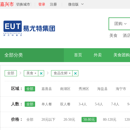
嘉兴市
[
]
|
|
切换城市
登录
注册
微信版
团购
美食
酒
全部分类
首页
外卖
美食团购
全部
美食
食品生鲜
区域：
全部
嘉善县
南湖区
秀洲区
海盐县
海宁市
人数：
全部
单人餐
双人餐
3-4人
5-6人
7-8人
9
价格：
全部
20元以下
20-50元
50-80元
80-120元
12