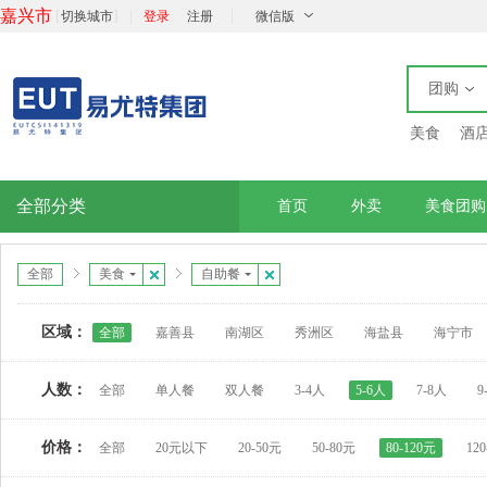
嘉兴市
[
]
|
|
切换城市
登录
注册
微信版
团购
美食
酒
全部分类
首页
外卖
美食团购
全部
美食
自助餐
区域：
全部
嘉善县
南湖区
秀洲区
海盐县
海宁市
人数：
全部
单人餐
双人餐
3-4人
5-6人
7-8人
9
价格：
全部
20元以下
20-50元
50-80元
80-120元
12