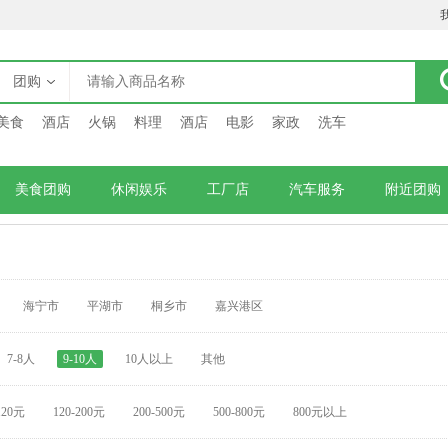
团购
美食
酒店
火锅
料理
酒店
电影
家政
洗车
美食团购
休闲娱乐
工厂店
汽车服务
附近团购
海宁市
平湖市
桐乡市
嘉兴港区
7-8人
9-10人
10人以上
其他
120元
120-200元
200-500元
500-800元
800元以上