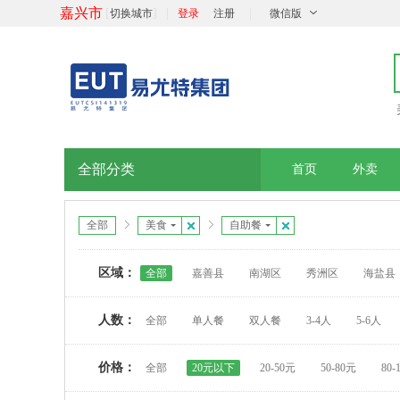
嘉兴市
[
]
|
|
切换城市
登录
注册
微信版
全部分类
首页
外卖
全部
美食
自助餐
区域：
全部
嘉善县
南湖区
秀洲区
海盐县
人数：
全部
单人餐
双人餐
3-4人
5-6人
价格：
全部
20元以下
20-50元
50-80元
80-