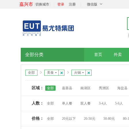
嘉兴市
[
]
|
|
切换城市
登录
注册
微信版
全部分类
首页
外卖
全部
美食
火锅
区域：
全部
嘉善县
南湖区
秀洲区
海盐县
人数：
全部
单人餐
双人餐
3-4人
5-6人
价格：
全部
20元以下
20-50元
50-80元
80-