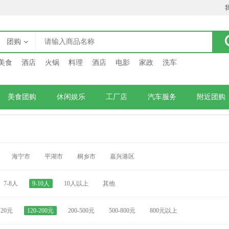
团购
美食
酒店
火锅
料理
酒店
电影
家政
洗车
美食团购
休闲娱乐
工厂店
汽车服务
附近团购
海宁市
平湖市
桐乡市
嘉兴港区
7-8人
9-10人
10人以上
其他
120元
120-200元
200-500元
500-800元
800元以上