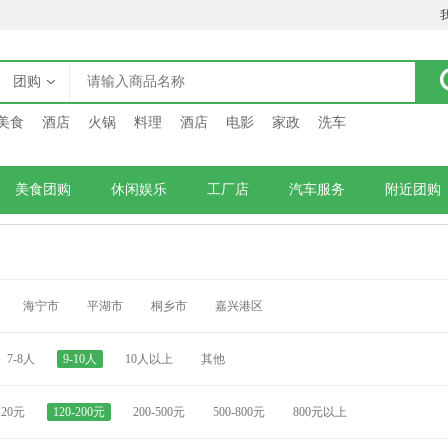
团购
美食
酒店
火锅
料理
酒店
电影
家政
洗车
美食团购
休闲娱乐
工厂店
汽车服务
附近团购
海宁市
平湖市
桐乡市
嘉兴港区
7-8人
9-10人
10人以上
其他
120元
120-200元
200-500元
500-800元
800元以上