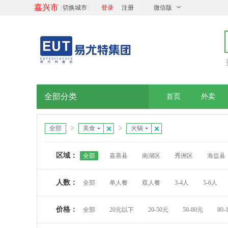
嘉兴市
[
]
|
|
切换城市
登录
注册
微信版
全部分类
首页
外卖
全部
美食
火锅
区域：
全部
嘉善县
南湖区
秀洲区
海盐县
人数：
全部
单人餐
双人餐
3-4人
5-6人
价格：
全部
20元以下
20-50元
50-80元
80-