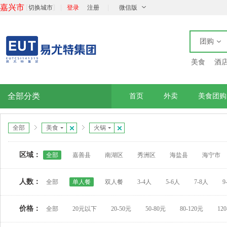
嘉兴市
[
]
|
|
切换城市
登录
注册
微信版
团购
美食
酒
全部分类
首页
外卖
美食团购
全部
美食
火锅
区域：
全部
嘉善县
南湖区
秀洲区
海盐县
海宁市
人数：
全部
单人餐
双人餐
3-4人
5-6人
7-8人
9
价格：
全部
20元以下
20-50元
50-80元
80-120元
12