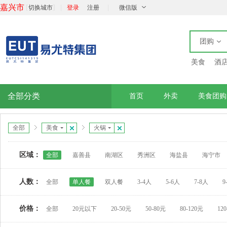
嘉兴市
[
]
|
|
切换城市
登录
注册
微信版
团购
美食
酒
全部分类
首页
外卖
美食团购
全部
美食
火锅
区域：
全部
嘉善县
南湖区
秀洲区
海盐县
海宁市
人数：
全部
单人餐
双人餐
3-4人
5-6人
7-8人
9
价格：
全部
20元以下
20-50元
50-80元
80-120元
12