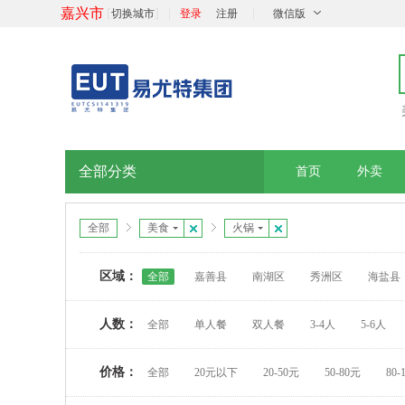
嘉兴市
[
]
|
|
切换城市
登录
注册
微信版
全部分类
首页
外卖
全部
美食
火锅
区域：
全部
嘉善县
南湖区
秀洲区
海盐县
人数：
全部
单人餐
双人餐
3-4人
5-6人
价格：
全部
20元以下
20-50元
50-80元
80-