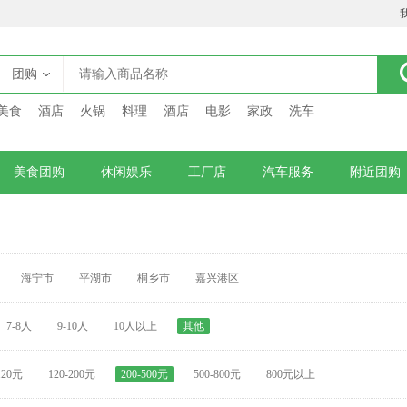
团购
美食
酒店
火锅
料理
酒店
电影
家政
洗车
美食团购
休闲娱乐
工厂店
汽车服务
附近团购
海宁市
平湖市
桐乡市
嘉兴港区
7-8人
9-10人
10人以上
其他
120元
120-200元
200-500元
500-800元
800元以上